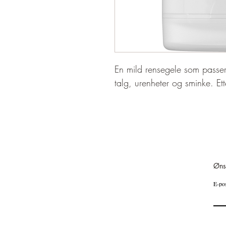
En mild rensegele som passer 
talg, urenheter og sminke. Ett
Øns
E-po