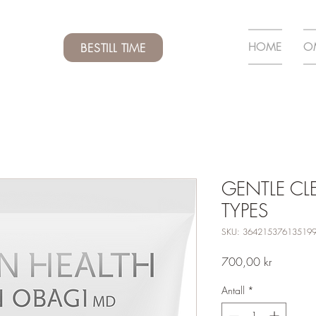
HOME
O
BESTILL TIME
GENTLE CL
TYPES
SKU: 36421537613519
Pris
700,00 kr
Antall
*