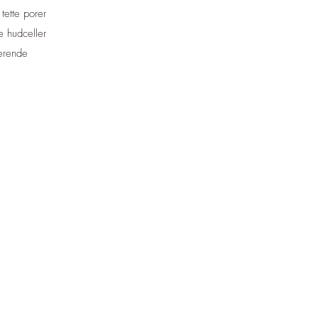
tette porer
e hudceller
erende​