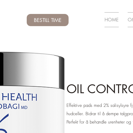
HOME
O
BESTILL TIME
OIL CONTR
Effektive pads med 2% salisylsyre f
hudceller. Bidrar til å dempe talgpr
Perfekt for å behandle urenheter og