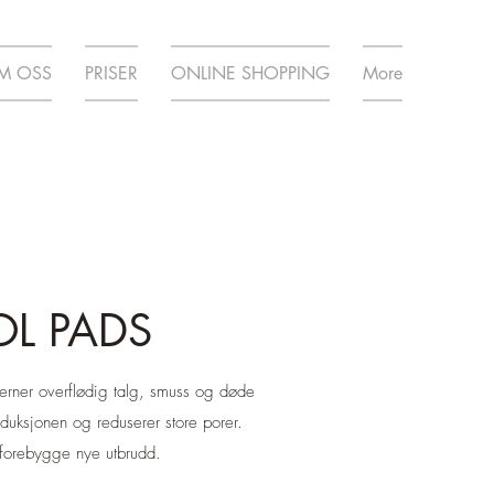
M OSS
PRISER
ONLINE SHOPPING
More
OL PADS
jerner overflødig talg, smuss og døde
oduksjonen og reduserer store porer.
 forebygge nye utbrudd.